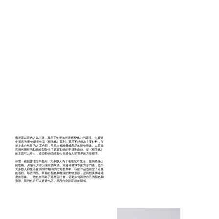
藝術家以現代人為主題，展示了他們如何適應變化中的環境。在展覽
中展示的 動物雕塑作品《標準化》系列，選用不銹鋼為主要材料，並
塗上非自然界的人 工色彩，呈現出精緻機械產品的動物形象。以直線
和幾何圖形的動物造型取代 了真實動物的不規則曲線。從《標準化》
的主題可以看出，這些動物已經進化 為適合人類世界的方形標準。
張世一在創作理念中提到「大多數人為了適應城市生活，會調整自己
的性格、 外貌和大部分擁有的東西。穿過璀璨城市的方形門後，似乎
大多數人都生活在 與城市相同的方形世界中。我的作品也經歷了這樣
的過程。那些閃亮、華麗的 顏色和整潔的動物形狀，是我想要傳達適
應的形象。」他也自問為了適應這社 會，需要如何調整自己的顏色和
形狀。我們也許可以透過作品，反思自身與環 境的關係。