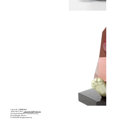
Caiyun Art 首 爾 馨 藝 術
+886 918172814
caiyunartart@gmail.com
105, Yeonhui Dong 88-10, Seodaemun-gu,
Seoul, Republic of Korea
© CAIYUN ART All rights reserved.