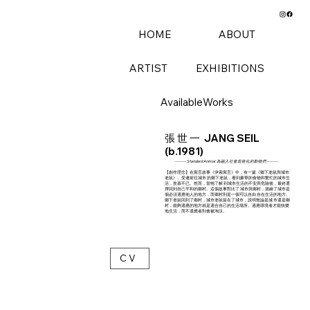
HOME
ABOUT
ARTIST
EXHIBITIONS
AvailableWorks
張 世 一 JANG SEIL
(b.1981)
-------- Standard Animal 為融入社會規格化的動物們 --------
【創作理念】
在寓言故事《伊索寓言》中，有一篇《鄉下老鼠與城市
老鼠》。受邀前往城市 的鄉下老鼠，看到豪華的食物和繁忙的城市生
活，羨慕不已。然而，當牠了解 到城市生活的不安與危險後，最終選
擇回到自己平和的鄉村。這個故事對比了 城市與鄉村，描繪了城市是
個必須適應他人的地方，而鄉村則是一個可以自由 自在生活的地方。
鄉下老鼠回到了鄉村，城市老鼠留在了城市，說明無論是城 市還是鄉
村，能夠適應的地方就是適合自己的生活場所。適應環境者才能快樂
地生活，而不適應者則會被淘汰。
C V