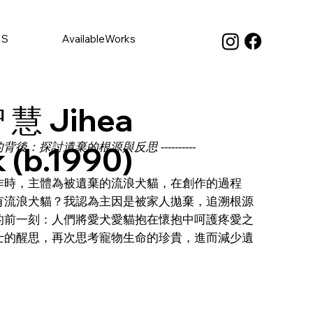
NS
AvailableWorks
 慧 Jihea
背後：探討遺棄的根源與反思 ----------
 (b.1990)
作時，主體為被遺棄的流浪犬貓，在創作的過程
有流浪犬貓？我認為主因是被家人拋棄，追溯根源
的前一刻：人們將愛犬愛貓抱在懷抱中呵護疼愛之
士的醒思，再次思考寵物生命的珍貴，進而減少遺