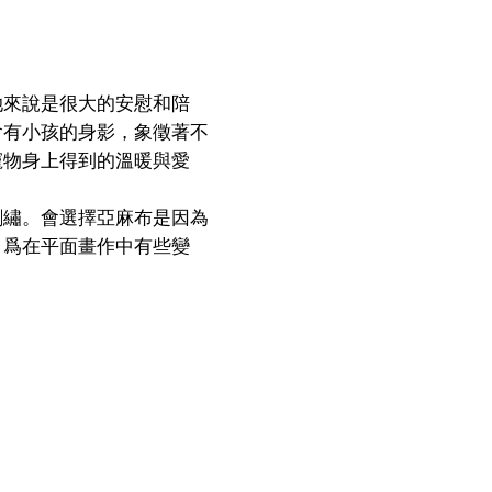
她來說是很大的安慰和陪
會有小孩的身影，象徵著不
寵物身上得到的溫暖與愛
刺繡。會選擇亞麻布是因為
，爲在平面畫作中有些變