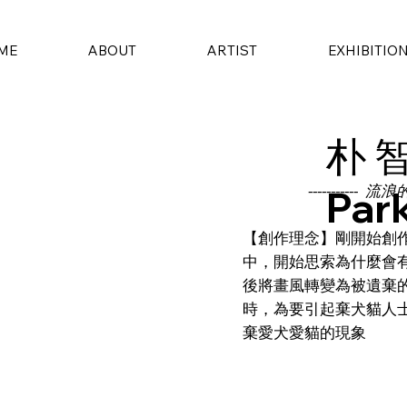
ME
ABOUT
ARTIST
EXHIBITIO
朴 智
----------- 流浪的
Park
【創作理念】剛開始創
中，開始思索為什麼會
後將畫風轉變為被遺棄
時，為要引起棄犬貓人
棄愛犬愛貓的現象